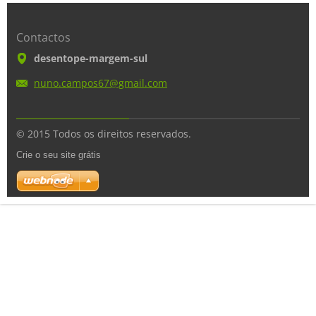
Contactos
desentope-margem-sul
nuno.cam
pos67@gm
ail.com
© 2015 Todos os direitos reservados.
Crie o seu site grátis