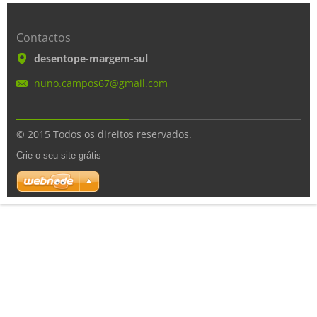
Contactos
desentope-margem-sul
nuno.cam
pos67@gm
ail.com
© 2015 Todos os direitos reservados.
Crie o seu site grátis