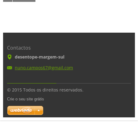
Contactos
desentope-margem-sul
nuno.cam
pos67@gm
ail.com
© 2015 Todos os direitos reservados.
Crie o seu site grátis